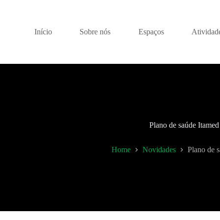
Skip
to
content
Início
Sobre nós
Espaços
Atividad
Plano de saúde Itamed
Home
Novidades
Plano de 