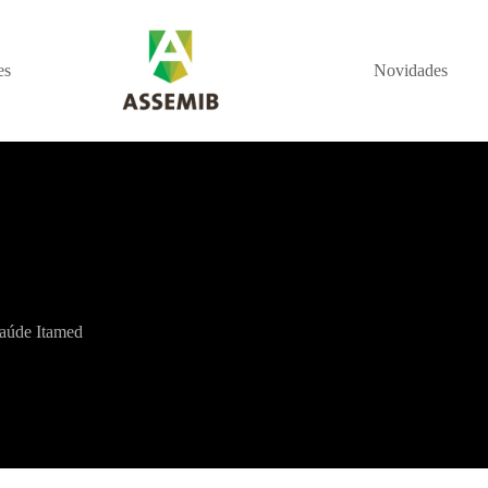
es
Novidades
saúde Itamed